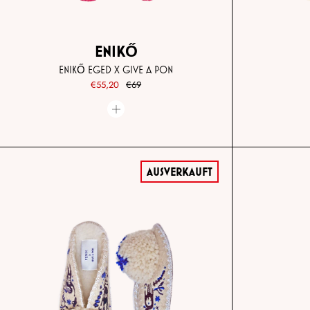
ENIKŐ
ENIKŐ EGED X GIVE A PON
€55,20
€69
AUSVERKAUFT