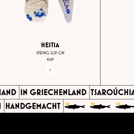
HESTIA
SPRING SLIP-ON
€69
 HAND
IN GRIECHENLAND
TSAROÚCH
HANDGEMACHT