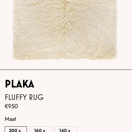
PLAKA
FLUFFY RUG
Normale
€950
prijs
Maat
200 x
160 x
140 x