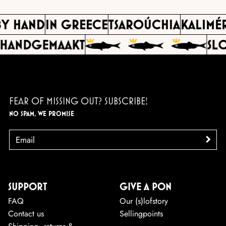
BY HAND
IN GREECE
TSAROÚCHIA
KALIM
HANDGEMAAKT
SLO
FEAR OF MISSING OUT? SUBSCRIBE!
NO SPAM, WE PROMISE
EMAIL
>
SUPPORT
GIVE A PON
FAQ
Our (s)lofstory
Contact us
Sellingpoints