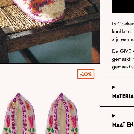
In Grieke
kookkunst
zijn een e
De GIVE A
gemaakt in
gemaakt v
-20%
MATERIA
MAAT E