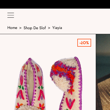
Home
>
>
Yiayia
Shop De Slof
-20%