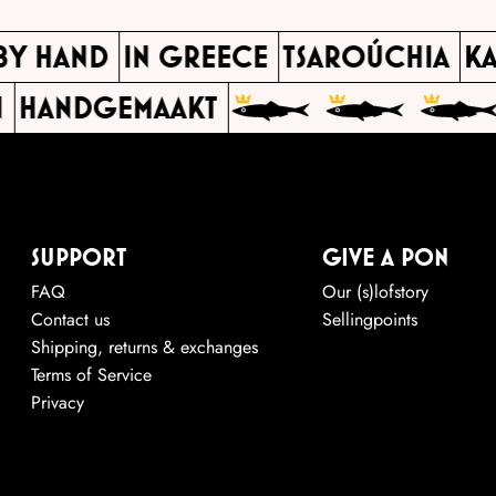
 BY HAND
IN GREECE
TSAROÚCHIA
HANDGEMAAKT
SUPPORT
GIVE A PON
FAQ
Our (s)lofstory
Contact us
Sellingpoints
Shipping, returns & exchanges
Terms of Service
Privacy