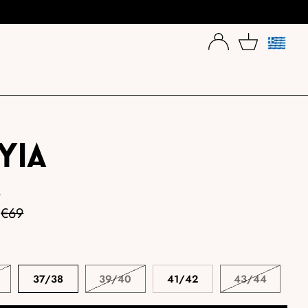
TAAL
YIA
A
Aanbiedingsprijs
€69
37/38
39/40
41/42
43/44